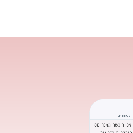
צביה שניאק חממי





לטחורים
קוסמטיקה טבעית
אין על המוצרים של רוזי! חומרי גלם טבעיים
 אני רוכשת ממנה מס
ומשובחים ללא תוספות של כימיקלים מיותרים
חומצה היאלרונית