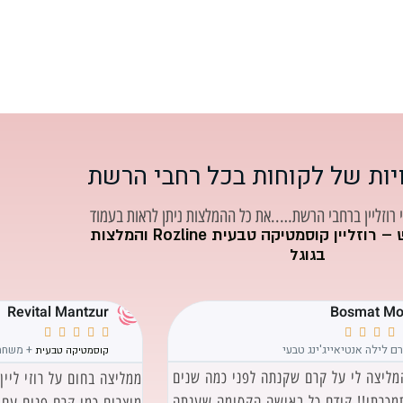
יות של לקוחות בכל רחבי הרשת
י רוזליין ברחבי הרשת…..את כל ההמלצות ניתן לראות בעמוד
– רוזליין קוסמטיקה טבעית Rozline
והמלצות
בגוגל
Revital Mantzur
Bosmat Mo









ם לילה אנטיאייג'ינג טבעי
+ משחה 
קוסמטיקה טבעית
מליצה לי על קרם שקנתה לפני כמה שנים
ממליצה בחום על רוזי ליין
תמכרתי!! קודם כל באישה הקסומה שענתה
מוצרים כמו קרם פנים עם 