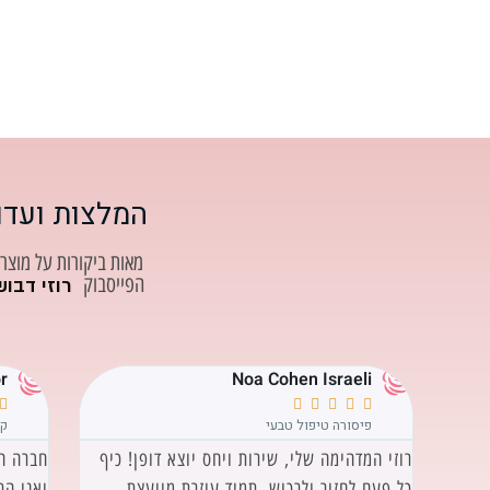
המלצות ועדו
מאות ביקורות על מוצר
הפייסבוק
רוזי דבוש 
r
Noa Cohen Israeli






פיסורה טיפול טבעי
קר
י עם
רוזי המדהימה שלי, שירות ויחס יוצא דופן! כיף
חברה ה
כל פעם לחזור ולרכוש. תמיד עוזרת מייעצת
ואני ה