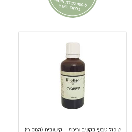
טיפול טבעי בקשב וריכוז – קישובית (המקורי)