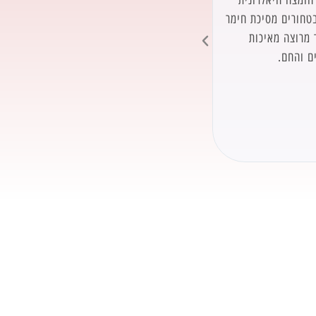
קוסמטיקה טבעית במיטבה! התוצאות נראות 
בטחורים מסיכת חימר
העור מחירים נוחים, שירות אדיב ומהיר תענו
 מרוצה מאיכות
אמיתי
ממליצה בחום!!!
ם והחם.