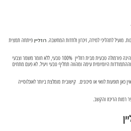
ת. מועיל לתהליכי למידה, זיכרון ולחדות המחשבה.
פיתחה תמצית
רוזליין
היא בפורמולה טבעית מדהימה וייחודית לקשב וריכוז. "קישובית" הינה פורמולה טבעית מבית רוזליין 100% טבעי, ללא חומר משמר וצבעי
התמודדות היומיומית עימה ומהווה תחליף טבעי ויעיל. לא פעם מתחים
 כאן תופעות לוואי או סיכונים. קישובית מומלצת ביותר לאוכלוסייה
פר רמות הריכוז והקשב.
ין