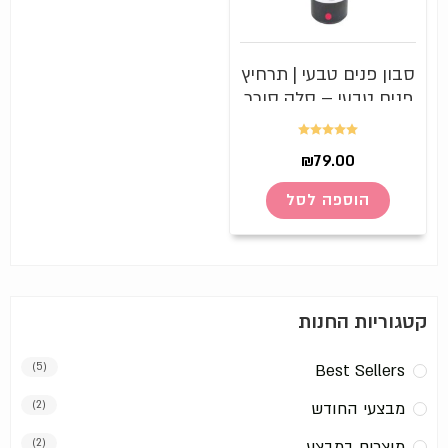
סבון פנים טבעי | תרחיץ
פנים טבעי – סלק סוכר
Sweet Soap
דורג
5.00
₪
79.00
מתוך 5
הוספה לסל
קטגוריות החנות
(5)
Best Sellers
מבצעי החודש
(2)
מוצרים במבצע
(2)