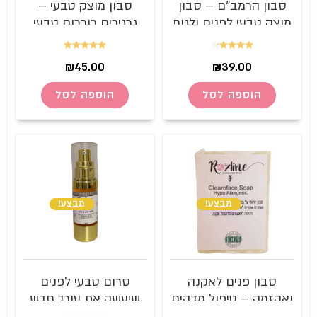
סבון הרמב"ם – סבון
סבון מוצק טבעי –
מוצק טבעי לפנים ולגוף
גרגירים כורכום טבעי
שעושה פלאים
דורג
4.20
דורג
5.00
₪
45.00
₪
39.00
מתוך 5
מתוך 5
הוספה לסל
הוספה לסל
מבצע!
מבצע!
סבון פנים לאקנה
סרום טבעי לפנים
ואקזמה – טיפול מדהים
שיעשה את עורך חדש
ויסודי – Clearoface
ונערי – סרום ויטמין