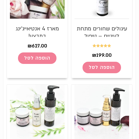
עיגולים שחורים מתחת
מארז 4 אנטיאייג'ינג
לעיניים – טיפול
במבצע!
אפקטיבי ויעיל – שמן
₪
627.00
טבעי ארומתרפי Aroma
דורג
5.00
₪
199.00
הוספה לסל
מתוך 5
Eyes
הוספה לסל