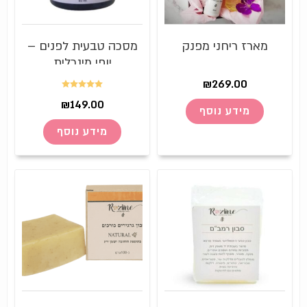
מארז ריחני מפנק
מסכה טבעית לפנים –
יופי מינרלית
₪
269.00
דורג
5.00
₪
149.00
מידע נוסף
מתוך 5
מידע נוסף