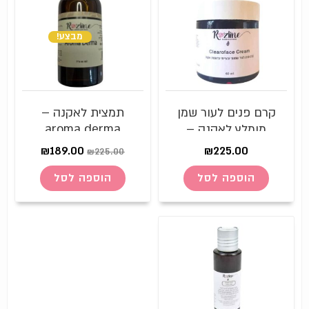
מבצע!
קרם פנים לעור שמן
תמצית לאקנה –
מומלץ לאקנה –
aroma derma
Clearoface Cream
₪
189.00
₪
225.00
₪
225.00
הוספה לסל
הוספה לסל