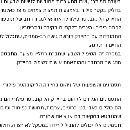
בעולם המודרני, שבו התעוררות מחודשת לגישות טבעיות וה
בהליקובקטר פילורי באמצעות תמצית צמחים מוצג כאלטרנ
החיידק
הליקובקטר פילורי
, האחראי למגוון רחב של תופעות
לפתח כיבים ומצבים דלקתיים בקיבה ובתריסריון.
התמודדות עם החיידק דורשת גישה רב-ממדית, שתכלול לא
החיים והתזונה.
במקרה זה, הטיפול הטבעי שחברת
רוזליין
מציעה, מתבסס ע
מהגישה הרחבה והמותאמת אישית לטיפול בחיידק.
תסמינים והשפעות של זיהום בחיידק הליקובקטר פילורי
התסמינים הנלווים לזיהום בחיידק הליקובקטר פילורי הם מג
הם כוללים כאבי בטן כרוניים, צרבות, תחושת נפיחות וגזים,
שמתבטא בהקאות דם או צואה שחורה.
תסמינים אלו יכולים להוביל לירידה במשקל לא רצויה, חולש