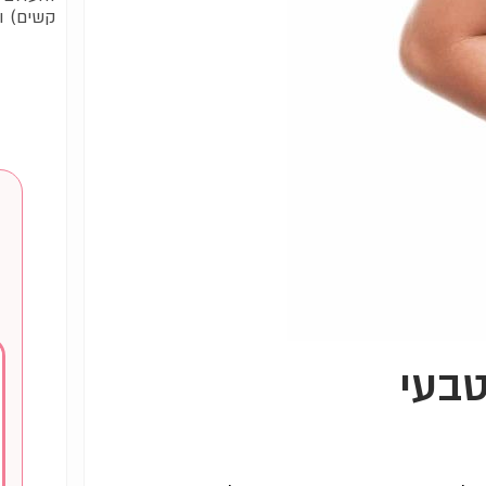
קשים) וי
ב
טבעי