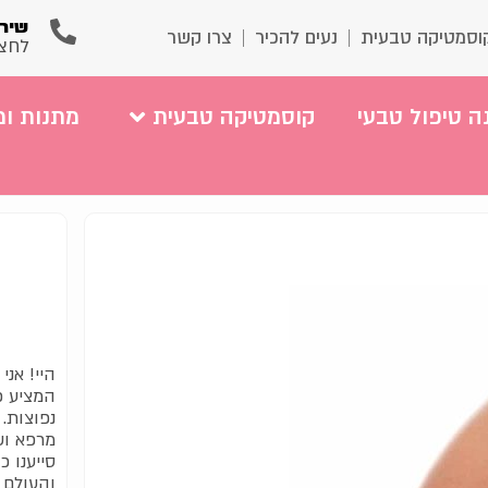
שירו
וסמטיקה טבעית
נעים להכיר
צרו קשר
לחצ
ה טיפול טבעי
קוסמטיקה טבעית
מתנות ומ
היי! אני
המציע פ
נפוצות.
מרפא וש
סייענו 
והעולם 