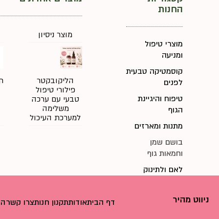
החנות
מוצר ניסיון
מוצרי טיפול
ומניעה
קוסמטיקה טבעית
הליקובקטר
ת
לפנים
פילורי טיפול
טיפוח והיגיינת
טבעי עם ערכה
משלימה
הגוף
למערכת העיכול
מתנות ומארזים
בושם שמן
וחמאות גוף
לאם ולתינוק
ניווט מהיר
דף הבית
אודות
תקנון חנות
צרו קשר
הצ