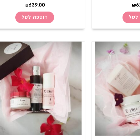
₪
639.00
₪
6
לסל
הוספה לסל