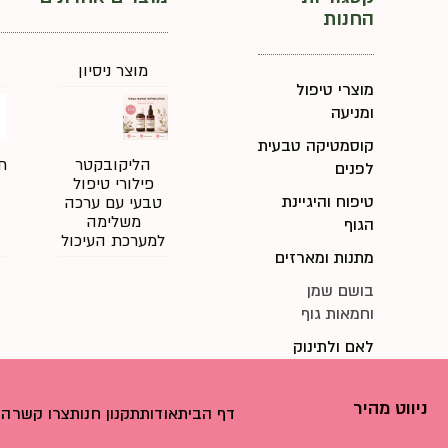
החנות
מוצר ניסיון
מוצרי טיפול
ומניעה
קוסמטיקה טבעית
הליקובקטר
ת
לפנים
פילורי טיפול
טיפוח והיגיינת
טבעי עם ערכה
משלימה
הגוף
למערכת העיכול
מתנות ומארזים
בושם שמן
וחמאות גוף
לאם ולתינוק
ניווט מהיר
דף הבית
אודות
תקנון חנות
צרו קשר
הצ