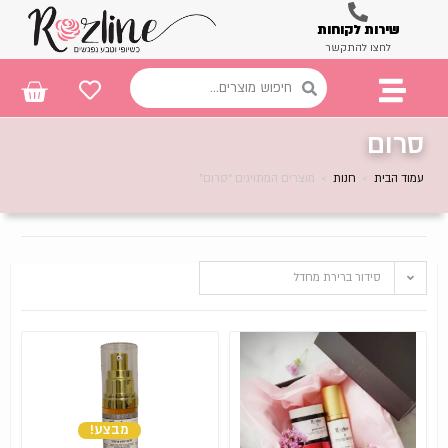
שירות לקוחות
לחצו להתקשר
סרום
עמוד הבית
>
חנות
>
מוצרים המתויגים “סרום”
סידור ברירת מחדל
מבצע!