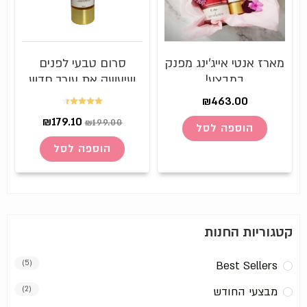
מארז אנטי אייג'ינג מפנק
סרום טבעי לפנים
במבצע!
שיעשה את עורך חדש
ונערי – סרום ויטמין
₪
463.00
ארומטי
דורג
4.43
₪
179.10
₪
199.00
הוספה לסל
מתוך 5
הוספה לסל
קטגוריות החנות
(5)
Best Sellers
מבצעי החודש
(2)