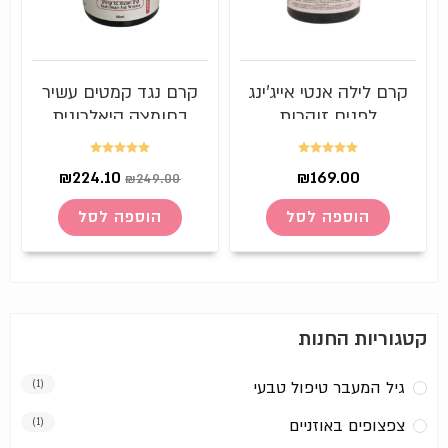
קרם לילה אנטי אייג'ינג
קרם נגד קמטים עשיר
לפנים זוהרות
בחומצה היאלרונית
וקולגן Anti Wrinkle
Cream
דורג
5.00
דורג
5.00
₪
224.10
₪
169.00
₪
249.00
מתוך 5
מתוך 5
הוספה לסל
הוספה לסל
קטגוריות החנות
גיל המעבר טיפול טבעי
(1)
צפצופים באוזניים
(1)