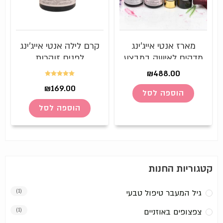
מארז אנטי אייג'ינג
קרם לילה אנטי אייג'ינג
מדהים לאישה במבצע
לפנים זוהרות
לזמן מוגבל!
₪
488.00
דורג
5.00
₪
169.00
הוספה לסל
מתוך 5
הוספה לסל
קטגוריות החנות
גיל המעבר טיפול טבעי
(1)
צפצופים באוזניים
(1)