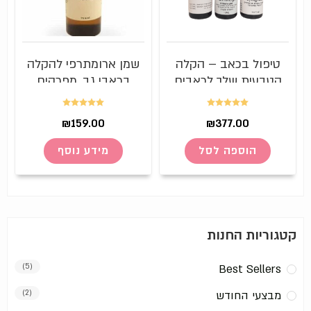
טיפול בכאב – הקלה
שמן ארומתרפי להקלה
הטבעית שלך לכאבים
בכאבי גב, מפרקים
מסוגים שונים!
ושרירים – Painol
דורג
5.00
דורג
5.00
₪
159.00
₪
377.00
מתוך 5
מתוך 5
הוספה לסל
מידע נוסף
קטגוריות החנות
(5)
Best Sellers
מבצעי החודש
(2)