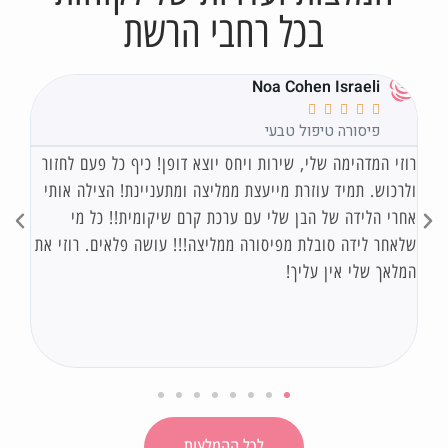
בכל רחבי הרשת
Noa Cohen Israeli





פיסורה טיפול טבעי
רוזי המדהימה שלי, שירות ויחס יוצא דופן! כיף כל פעם לחזור
חבר
ולרכוש. תמיד עוזרת מייעצת ממליצה ומתעניינת! הצילה אותי
התמ
אחרי הלידה של הבן שלי עם ערכת קרם שיקומית!! כל מי
ובק
ה
שלאחר לידה סובלת מפיסורה ממליצה!!! עושה פלאים. רוזי את
ועו
המלאך שלי אין עליך!
נשמ
ממל
לכל ההמלצות