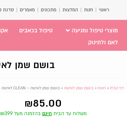
ראשי
חנות
המלצות
מתכונים
מאמרים
סדנת ק
מוצרי טיפול ומניעה
טיפול בכאבים
אקנ
לאם ולתינוק
בושם שמן לאישה – EAN
דף הבית
»
חנות
»
בושם שמן לאישה
»
בושם שמן לאישה – CLEAN לאישה
₪
85.00
משלוח עד הבית
חינם
בהזמנה מעל ₪399