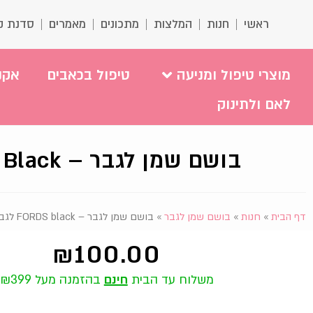
ראשי
חנות
המלצות
מתכונים
מאמרים
סדנת ק
מוצרי טיפול ומניעה
טיפול בכאבים
אקנ
לאם ולתינוק
בושם שמן לגבר – FORDS Black לגבר בניחוח פורד בלאק
דף הבית
»
חנות
»
בושם שמן לגבר
»
בושם שמן לגבר – FORDS black לגבר בניחוח פורד בלאק
₪
100.00
משלוח עד הבית
חינם
בהזמנה מעל ₪399