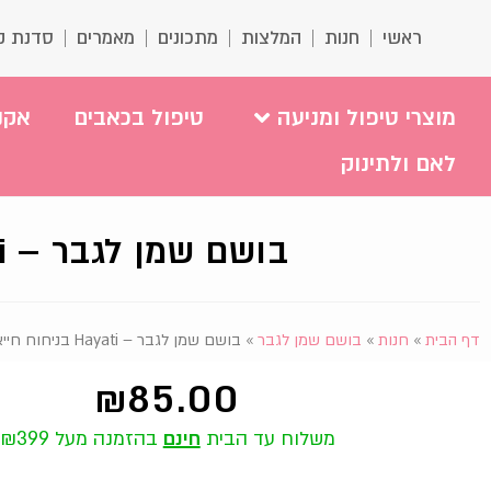
ראשי
חנות
המלצות
מתכונים
מאמרים
סדנת ק
מוצרי טיפול ומניעה
טיפול בכאבים
אקנ
לאם ולתינוק
בושם שמן לגבר – Hayati בניחוח חייאתי לגבר
דף הבית
»
חנות
»
בושם שמן לגבר
»
בושם שמן לגבר – Hayati בניחוח חייאתי לגבר
₪
85.00
משלוח עד הבית
חינם
בהזמנה מעל ₪399