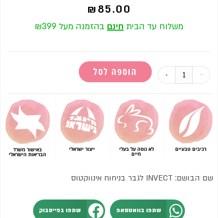
₪
85.00
משלוח עד הבית
חינם
בהזמנה מעל ₪399
הוספה לסל
+
-
רכיבים טבעיים
לא נוסה על בעלי
ייצור ישראלי
באישור משרד
חיים
הבריאות הישראלי
שם הבושם: INVECT לגבר בניחוח אינווקטוס
שתפו בוואטסאפ
שתפו בפייסבוק