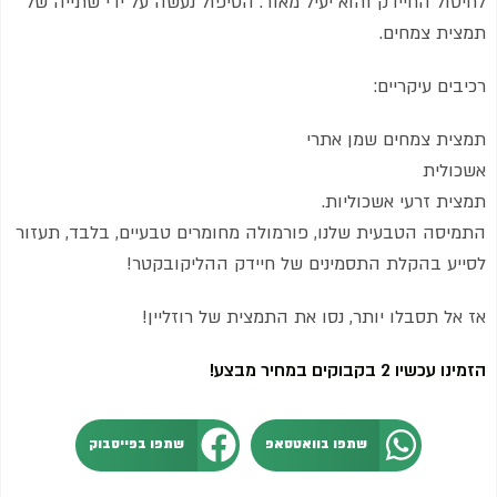
לחיסול החיידק והוא יעיל מאוד. הטיפול נעשה על ידי שתייה של
תמצית צמחים.
רכיבים עיקריים:
תמצית צמחים שמן אתרי
אשכולית
תמצית זרעי אשכוליות.
התמיסה הטבעית שלנו, פורמולה מחומרים טבעיים, בלבד, תעזור
לסייע בהקלת התסמינים של חיידק ההליקובקטר!
אז אל תסבלו יותר, נסו את התמצית של רוזליין!
הזמינו עכשיו 2 בקבוקים במחיר מבצע!
שתפו בוואטסאפ
שתפו בפייסבוק