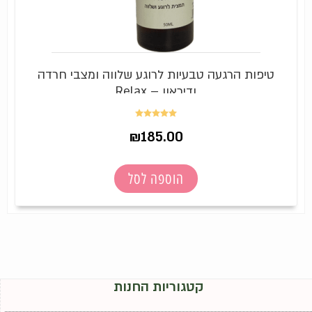
טיפות הרגעה טבעיות לרוגע שלווה ומצבי חרדה
ודיכאון – Relax
דורג
5.00
₪
185.00
מתוך 5
הוספה לסל
קטגוריות החנות