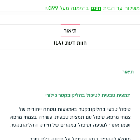
משלוח עד הבית
חינם
בהזמנה מעל ₪399
תיאור
חוות דעת (14)
תיאור
תמצית טבעית לטיפול בהליקובקטר פילורי
טיפול טבעי בהליקובקטר באמצעות נוסחה ייחודית של
צמחי מרפא. טיפול עם תמצית טבעית, עשירה בצמחי מרפא
ושמן אתרי למניעה וטיפול במקרים של חיידק ההליקובקטר.
מומלץ להקפיד בזמן הטיפול על תזונה דלת סוכר