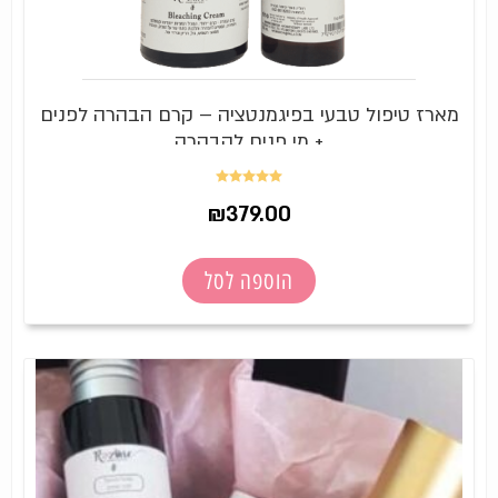
מארז טיפול טבעי בפיגמנטציה – קרם הבהרה לפנים
+ מי פנים להבהרה
דורג
5.00
₪
379.00
מתוך 5
הוספה לסל