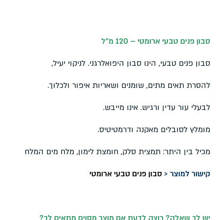
סבון פנים טבעי ארומטי – 120 מ"ל
סבון פנים טבעי, הינו סבון היפואלרגני. לניקוי יעיל,
להסרת תאים מתים, שומנים ושאריות איפור ולכלוך.
לבעלי עור עדין ורגיש. אינו מייבש.
מומלץ לסובלים מאקנה ודרמטיטיס.
מכיל בין היתר: תמצית סלק, חומצת לימון, מלח מים המלח
קישור למוצר <
סבון פנים טבעי ארומטי
יש לך שאלה? רוצה לדעת אם מוצר מסוים מתאים לך
?