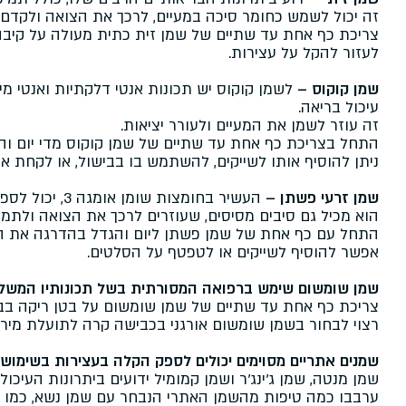
זה יכול לשמש כחומר סיכה במעיים, לרכך את הצואה ולקדם י
צריכת כף אחת עד שתיים של שמן זית כתית מעולה על קיבה 
לעזור להקל על עצירות.
שמן קוקוס –
לשמן קוקוס יש תכונות אנטי דלקתיות ואנטי מי
עיכול בריאה.
זה עוזר לשמן את המעיים ולעורר יציאות.
התחל בצריכת כף אחת עד שתיים של שמן קוקוס מדי יום וה
ניתן להוסיף אותו לשייקים, להשתמש בו בבישול, או לקחת אות
שמן זרעי פשתן –
העשיר בחומצות שומן אומגה 3, יכול לספק הקלה בעצירות על ידי שימון המעיים.
הוא מכיל גם סיבים מסיסים, שעוזרים לרכך את הצואה ולתמוך
התחל עם כף אחת של שמן פשתן ליום והגדל בהדרגה את הכ
אפשר להוסיף לשייקים או לטפטף על הסלטים.
שמן שומשום שימש ברפואה המסורתית בשל תכונותיו המשל
צריכת כף אחת עד שתיים של שמן שומשום על בטן ריקה בבוק
רצוי לבחור בשמן שומשום אורגני בכבישה קרה לתועלת מירב
שמנים אתריים מסוימים יכולים לספק הקלה בעצירות בשימוש 
שמן מנטה, שמן ג'ינג'ר ושמן קמומיל ידועים ביתרונות העיכול
ערבבו כמה טיפות מהשמן האתרי הנבחר עם שמן נשא, כמו שמ