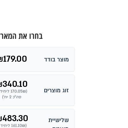
בחרו את המארז
₪
179.00
מוצר בודד
₪
340.10
זוג מוצרים
(170.05₪ ליח
סה"כ 2 יח')
₪
483.30
שלישיית
(161.10₪ ליחי