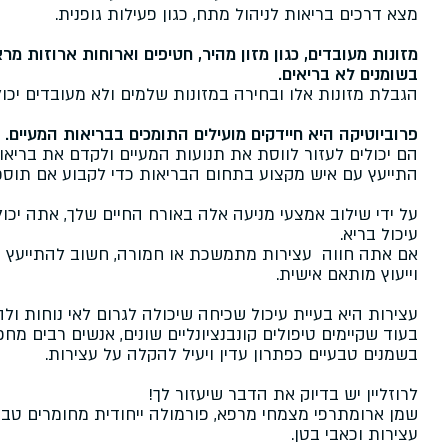
מצא דרכים בריאות לניהול מתח, כגון פעילות גופנית.
מזונות מעובדים, כגון מזון מהיר, חטיפים וארוחות ארוזות מר
בשומנים לא בריאים.
הגבלת מזונות אלו ובחירה במזונות שלמים ולא מעובדים יכול
פרוביוטיקה היא חיידקים מועילים התומכים בבריאות המעיים.
הם יכולים לעזור לווסת את תנועות המעיים ולקדם את בריאו
התייעץ עם איש מקצוע בתחום הבריאות כדי לקבוע אם תוספ
על ידי שילוב אמצעי מניעה אלה באורח החיים שלך, אתה יכול
עיכול בריא.
אם אתה חווה עצירות מתמשכת או חמורה, חשוב להתייעץ ע
וייעוץ מותאם אישית.
עצירות היא בעיית עיכול שכיחה שיכולה לגרום לאי נוחות ול
בעוד שקיימים טיפולים קונבנציונליים שונים, אנשים רבים מ
בשמנים טבעיים כפתרון עדין ויעיל להקלה על עצירות.
לרוזליין יש בדיוק את הדבר שיעזור לך!
שמן ארומתרפי מצמחי מרפא, פורמולה ייחודית מחומרים טב
עצירות וכאבי בטן.