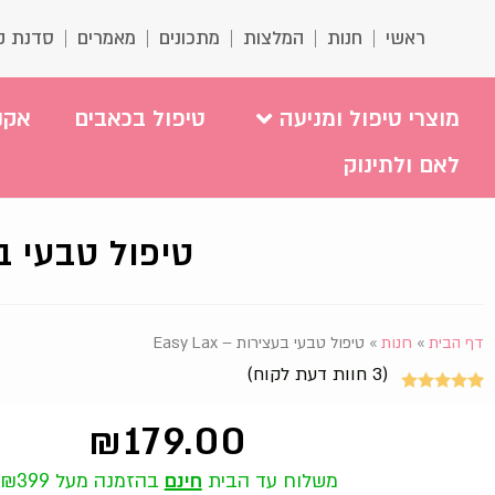
ראשי
חנות
המלצות
מתכונים
מאמרים
סדנת ק
מוצרי טיפול ומניעה
טיפול בכאבים
אקנ
לאם ולתינוק
טיפול טבעי בעציר
דף הבית
»
חנות
»
טיפול טבעי בעצירות – Easy Lax
(
3
חוות דעת לקוח)
3
מדורגים
5.00
₪
179.00
מתוך 5
מבוסס על
משלוח עד הבית
חינם
בהזמנה מעל ₪399
דירוגים של