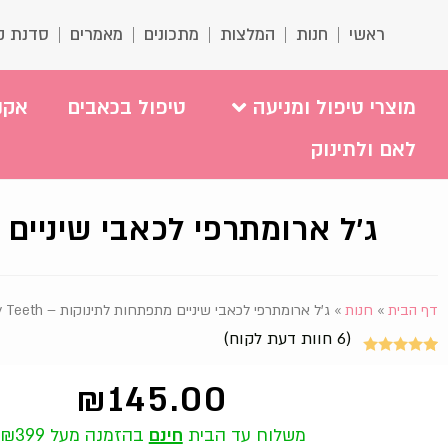
ראשי
חנות
המלצות
מתכונים
מאמרים
סדנת ק
מוצרי טיפול ומניעה
טיפול בכאבים
אקנ
לאם ולתינוק
ג'ל ארומתרפי לכאבי שיניים מתפתח
דף הבית
»
חנות
»
ג’ל ארומתרפי לכאבי שיניים מתפתחות לתינוקות – Baby Teeth
(
6
חוות דעת לקוח)
6
מדורגים
5.00
₪
145.00
מתוך 5
מבוסס על
משלוח עד הבית
חינם
בהזמנה מעל ₪399
דירוגים של