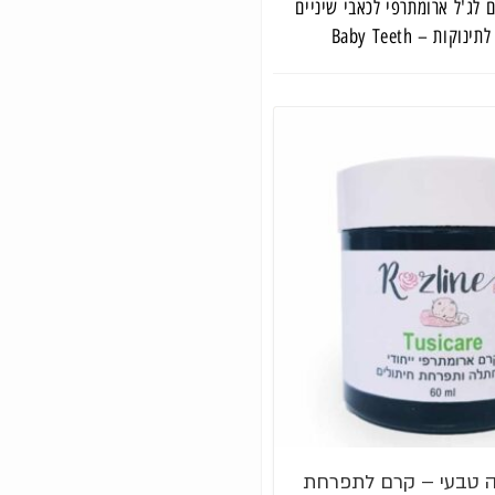
 לג'ל ארומתרפי לכאבי שיניים
קות – Baby Teeth
 טבעי – קרם לתפרחת