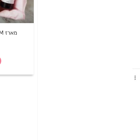
מארז MOM ליולדת במבצע!