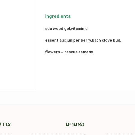
ingredients
sea weed gel,vitamin e
essentials: juniper berry,bach clove bud,
ﬂowers – rescue remedy
מאמרים
צרו 