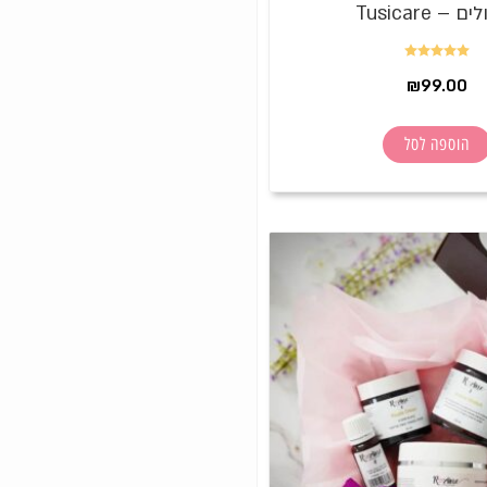
 – Tusicare
דורג
5.00
₪
99.00
מתוך 5
הוספה לסל